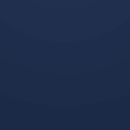
人，随后外脚背送出精准传中，中锋上田绮世头球破门，3-
0！
三笘薰本场比赛的数据堪称恐怖：2个进球，1次助攻，3次成
功过人，2次关键传球，赛后，他在混合采访区被记者团团围
住，这位效力于英超布赖顿的边锋只是微微一笑：“我只是做
了我应该做的事，团队胜利比个人荣誉更重要。”
这场比赛过后，日本队凭借着三笘薰的闪耀表现，以3-0完胜
斯洛文尼亚，与美国队同积3分并列H组前两名,而伊朗队则出
线形势岌岌可危。
唯一性：这个夏天的独奏曲
2026年世界杯H组的这两场比赛，之所以具有唯一性，不在
于比分,而在于它们背后蕴含的独特叙事。