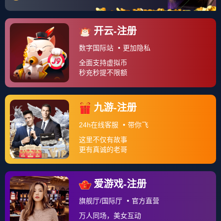
色球衣，伊朗队则是一身红色，开场哨响，双方球员的眼神
中写满了复杂的情感,但足球终究要用脚说话。
美国队主帅安东尼·哈德森在赛前部署中做出了一个大胆的决
定：放弃传统的四后卫体系，改打三中卫，将两个边翼卫完
全压上进攻，这个变阵在比赛的第一个十分钟就收到了奇
效，美国队的中场核心、效力于英超的泰勒·亚当斯如同节拍
器般掌控着节奏，而效力于AC米兰的克里斯蒂安·普利西奇则
在左边路如入无人之境。
第18分钟，普利西奇内切后送出直塞，美国队中锋里卡多·佩
皮在禁区内扛住伊朗后卫，脚后跟一磕，皮球滚入网窝，1-
0！整个玫瑰碗沸腾了，美国队的进攻如同潮水般一波接一
波，伊朗队的防线在第37分钟彻底崩溃——一次角球机会，
美国队后卫克里斯·理查兹高高跃起，头球砸入死角，2-0。