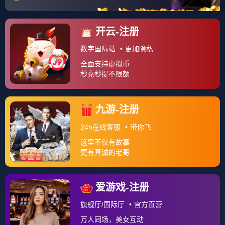
率高达65%，却迟迟无法攻破伊朗门将贝兰万德的十指关，0
比0的比分像一把钝刀，割着两支球队的神经——同组的英格
兰已提前出线，另一场美国与威尔士的平局，意味着谁赢谁
晋级。