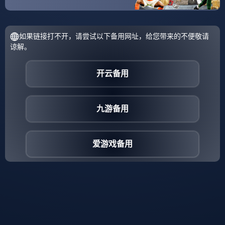
姆巴佩与葡萄牙在2026世界杯D组
夜，福登点燃2026世界杯E组，泰
的完美风暴
国用一场险胜改写足球版图
开云sport-宿命对决，唯我独尊，
开云sport-巅峰对决的唯一瞬间，
2026世界杯E组关键战，葡萄牙风
2026世界杯波兰完胜加拿大，京
暴席卷波兰，登贝莱独舞定乾坤
多安致命一击定乾坤
发表评论