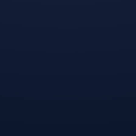
开云体育在线-蓝焰淬火，当欧洲
开云体育中国-蓝冰之殁，2026世
红魔的精密齿轮，碾过中亚铁骑的
界杯F组，姆巴佩用节奏撕裂北欧
最后一寸草皮—2026世界杯强强
神话
对话中的一粒绝杀，与三笘薰的唯
一性叙事
开云体育app-唯一之战，2026世
开云体育app-绝地反击的橙色风
界杯A组，印度铁壁与京多安之剑
暴，2026世界杯D组，布罗佐维奇
如何斩断哥伦比亚的南美风暴？
光芒四射，葡萄牙逆转荷兰书写不
发表评论
朽传奇