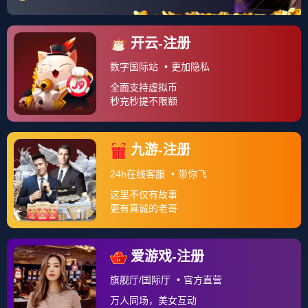
内的传球则是精准的手术刀呼啸，巨星们以各自的方式，将
名字刻入历史的回音壁，霍勒迪呢？在巴黎圣日耳曼的星光
矩阵中，他更像一块沉稳的基石，精密运转，不可或缺，却
极少被特写镜头单独眷顾，他的足球语言是简洁的副词与连
接词，铺垫、过渡、承接，唯独不是最耀眼的感叹句。
风暴在次回合的最后一刻酝酿,总比分落后，时间正以秒为单
位坠入深渊，对手全线退守，铁桶般的防线挤压着每一寸空
间，狂热的敌意看台制造着令人窒息的声压，巴黎的巨星们
一次次尝试用个人魔法劈开混沌，但光芒总是撞碎在密集的
防线上，希望，像指尖的流沙，飞速流逝。
那个时刻来了,并非电闪雷鸣的开局，而是在一片看似重复的
战术性传导中，球经过几次耐心的倒脚，来到中圈弧附近的
霍勒迪脚下，没有抬头观察的长时间停顿，没有炫技的盘带