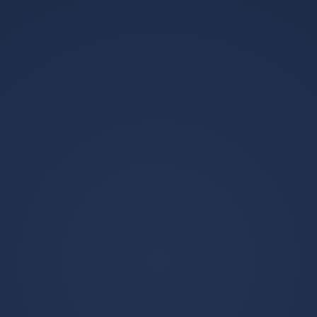
正是这“静默的一传”，击穿了震耳欲聋的喧嚣，改写了所有人
的命运剧本，它背后，是顶级中场大师在电光石火间对全局
的“俯瞰”——阅读队友的跑位意图，预判对手防线的心理波动
与体能节点，计算传球线路与力量的多重变量，这是“静”的巅
峰：极端压力下的绝对冷静，万象喧嚣中的内心沉潜，那一
刻，霍勒迪仿佛赛场上的“默片主角”，用最纯粹、最本质的足
球思维，完成了最致命的叙述。
这颗“无声心脏”并非天生冰冷，翻开往昔，那里铭刻着伤痕，
数年前另一场欧冠关键战役，一次致命的回传失误，曾让他
从“希望之星”坠入舆论的冰窟，承受了长达数月的质疑与网
暴，那是一次公开的“社会性死亡”，霍勒迪没有用激烈的言辞