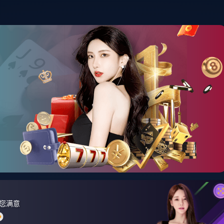
闻与资讯
直播回放
球迷竞猜
唱，2026世界杯A组关键战，罗马尼亚
胜背后的格局重塑
裁判吹响终场哨音的那一刻，记分牌上闪烁着两个数字：2-0，这
舞台上的宣言——他们以一场近乎完美的完胜，击碎了哥伦比
大温哥华，三笘薰正用他标志性的变向突破,为日本队撕开一条
组的格局中形成了一股隐秘的共振，它们共同宣告了一件事：传统
上被一笔一画地刻写。
堡垒