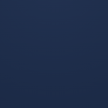
场比赛发生在同一天，同一届世界杯的同一个小组，它们之间
转换。
血防守宣告东欧足球的归来，日本用天才闪光宣告亚洲足球的
杯A组的版图上形成了完美的互补。
的舞台，这是一个竞技水平全面拉高的时代，小国可以凭借精密
的团队体系中成为刺穿防线的利刃，罗马尼亚和日本，用两种
越来越同质化的足球世界里，唯一的胜利路径，是找到属于自
日本找到了他们的速度，他们没有模仿谁，没有追随谁，而是