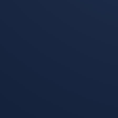
各自在历史与现实的交织中,找到了最契合自己的