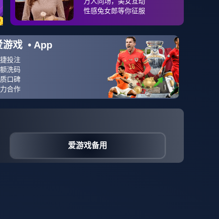
开云体育入口-关于英格兰羽毛球队险胜泰国羽毛球队，陶菲克完成帽子戏法的信息
最近发表
开云体育app-蓝白与铁锈的终章，布罗佐维
奇在2026世界杯巅峰对决中，用中场绞杀改
开云sport-1.悬念导向，撕裂首尔的午夜，
写哥伦比亚与乌兹别克斯坦的命运
登贝莱的闪电，与捷克铁骑的亚洲征服
开云体育在线-唯一之夜，2026世界杯C
组，德国铁骑压制匈牙利，塔雷米孤星闪耀
开云体育登录-2026世界杯E组震撼对决，泰
国压制波兰，吉鲁上演传奇时刻，攻守流畅谱
开云体育中国-河内之夜，当东南亚的闪电
写经典
劈开高卢雄鸡，维尼修斯用一次跑动改写世界
开云体育在线-唯一的神话，2026巅峰对
杯剧本
决，葡萄牙踏碎太极旗，福登与逆天奇兵共筑
开云体育入口-横滨之夜，蓝武士刺穿非洲
永恒王座
雄狮，佩德里的致命一击，为2026世界杯C组
开云体育入口-控球为王，绝杀为冠，2026
写下唯一的宿命诗篇
世界杯C组，日本用致命一击重演奇迹，哈兰
开云体育-北非雄狮震古烁今，2026世界杯A
德成最残酷注脚
组巅峰对决，摩洛哥中场铁壁锁死天竺，B费
开云体育入口-德黑兰之夜与曼彻斯特之