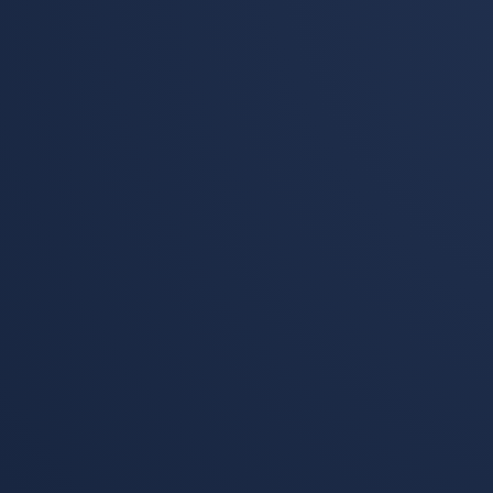
双线胜利背后的唯一性
罗马尼亚完胜哥伦比亚，三笘薰带队取胜——这两
存在着某种隐秘的逻辑：都在证明足球世界的范式
罗马尼亚赢在整体，日本赢在个体；罗马尼亚用铁
成熟，这两种模式，看似对立,却在2026年世界
A组从此不再是哥伦比亚或某支传统强队一家独大
的战术击败天赋更强的对手，个体天才可以在严格
截然不同的方式,向我们展示了足球的无限可能。
更重要的是，这两场比赛证明了一件事——在这个
己民族的足球表达，罗马尼亚找回了他们的铁血，