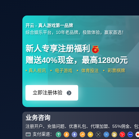
首页
直播回放
正文
首页
赛程与积分
新
开云体育官网-三叉戟时代的绝
完胜哥伦比亚，三笘薰带队取
开云
阅读：165
2026-06-08 05:40:05
评论：0
2026年6月18日，墨西哥城阿兹特克体育场，当
不是一场普通的胜利，这是罗马尼亚足球在世界杯
亚人的晋级美梦，而与此同时，在千里之外的加拿
通往胜利的通道。
这两场比赛，看似毫无关联，却在2026世界杯A
强权的霸权正在松动,新的秩序正在血腥的绿茵场
罗马尼亚的重生：从废墟到