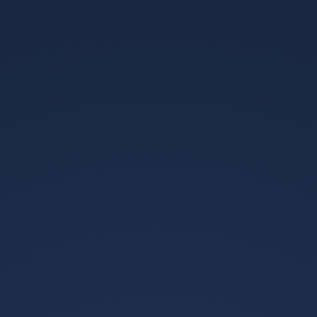
路拿球，面对哥斯达黎加两名防守球员的夹击，他没有传球，没
步、两步、第三次触球时皮球从两名防守球员之间穿过，他本
夜空仿佛被撕裂,三笘薰的变向速度与被视觉欺骗的防守者形成
，而是用脚弓轻轻一推，皮球从门将裆下穿过,滚入球门死角。
球员体能接近枯竭时，三笘薰仍在奔跑，第84分钟，他甚至在
精准传中,最终由前田大然锁定胜局。
过人、5次制造犯规、3次关键传球，他的存在，让日本队的进攻有
我们的信仰，”队友远藤航赛后这样说。
队正经历新老交替的阵痛，在吉田麻也、长友佑都等老将逐渐
是那种大吼大叫的领袖，他的领导力藏在每一次变向、每一次