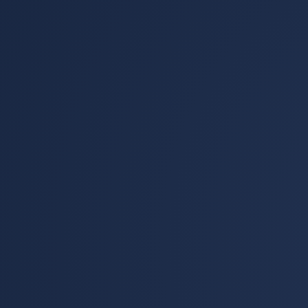
冲刺、每一次为队友跑出的空当中。