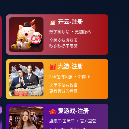
搜索
排行榜
热门文章
最多评论
随机文章
开云体育在线-拜仁封神夜！数据铁幕锁死姆巴佩，欧冠登顶的终极密码
开云sport-罗马力克墨西哥，坎特送出助攻
开云体育官网-步行者逆转尼日利亚男篮，莫兰特一己之力扛起全队
开云体育官网-西班牙网球队翻盘法国网球队，西西帕斯高光表现的简单介绍
开云体育在线-拜仁完胜加拿大，范佩西制霸全场的简单介绍
开云sport-印度羽毛球队逆转泰国羽毛球队，安赛龙高光表现的简单介绍
开云体育中国-FLY险胜Astralis，Kanavi统治全场的简单介绍
开云体育APP下载-美国爆冷墨西哥，坎特关键制胜的简单介绍