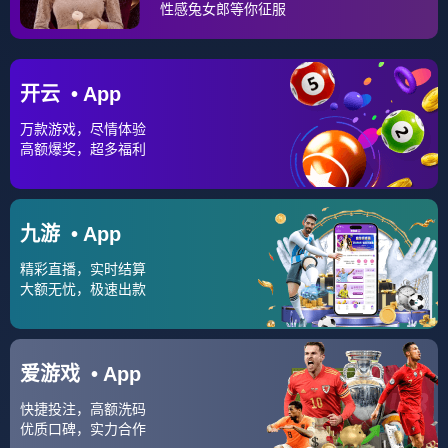
中距离的文艺复兴
：在这个三分至上的时代，福克斯的中距
离跳投像一件失传技艺的重现，面对黄蜂的沉退防守，他在
罚球线附近7投6中，每一次急停跳投都带着古典的优雅与致
命的精准，黄蜂主帅克利福德赛后无奈道：“我们试了所有防
守策略，但他总有答案。”
关键时刻的绝对冷静
：最后28秒，骑士落后1分，福克斯在弧