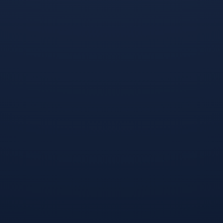
开云体育APP下载-备选
开云体育入口-沙丘之巅的蓝色风
暴，当日本足球用唯一性改写世界
杯剧本
开云体育登录-2026世界杯E组震
开云体育在线-当秩序碾压天赋，2
撼对决，泰国压制波兰，吉鲁上演
026世界杯B组，波兰的钢铁洪流
传奇时刻，攻守流畅谱写经典
与梅西的孤胆救赎
开云体育入口-血战B组，喀麦隆雄
开云体育app-唯一的路，当哥伦
狮怒吼，阿诺德一剑封喉，波兰黄
比亚在A组撕开罗马尼亚的黄昏，
金一代梦碎2026
阿方索·戴维斯用速度重写足球的