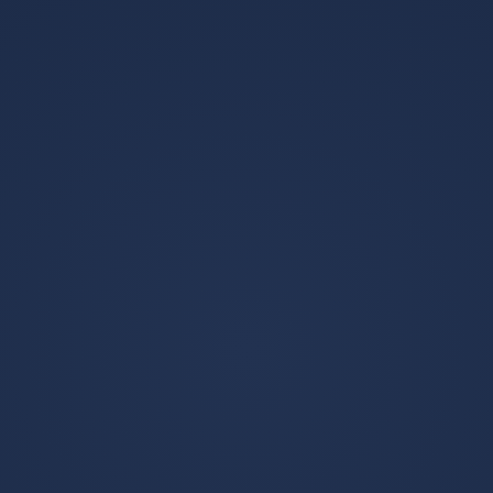
福克斯的43分、9次助攻、4次抢断的数据单固然耀眼，但真
正奠定比赛的是那些数据无法捕捉的瞬间：
当骑士防守轮转出现混乱时,是福克斯的大声指挥重新组织了
阵型；当年轻队友因关键失误沮丧时，是他简短有力的击掌
与耳语稳住军心；甚至在暂停时，他拉着助理教练讨论防守
调整方案——这个25岁的控卫展示着超越年龄的全局掌控
力。
唯一的艺术，唯一的福克斯
黄蜂队并非没有做出应对,他们尝试了六种不同的防守策略：
换防、包夹、区域联防、甚至 box-and-one 战术（四区域联
防加一人专门盯防福克斯），但福克斯像一位国际象棋大
师，总能提前三步看穿对手意图。
“他今晚处于‘区域状态’，”队友贾勒特·阿伦如此描述，“那种你